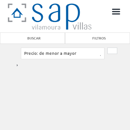
Menu
BUSCAR
FILTROS
›
6
3
Charming Villa by SAPvillas
Vilamoura -
Casa adosada
8 Valoraciones