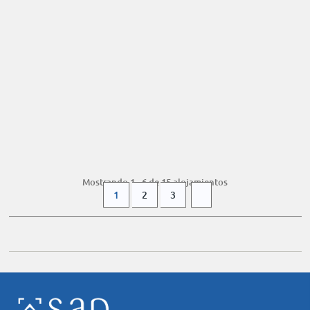
Vilamoura -
Casa adosada
12 Valoraciones
DESDE
137 £
+ INFO
/ noche
Mostrando 1 - 6 de 15 alojamientos
1
2
3