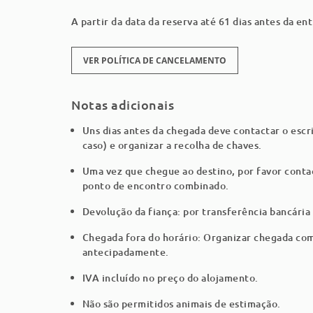
SALA DE ESTAR/JANTAR – virada a oeste
A partir da data da reserva até 61 dias antes da e
• WiFi
• TV (canais por cabo)
• Ar Condicionado
VER POLÍTICA DE CANCELAMENTO
• Mesa de Jantar e 6 cadeiras
• Sofá-cama de 3 lugares, 2 sofás individuais, 2 p
Notas adicionais
• Acesso direto a terraço com mesa de jantar exte
Uns dias antes da chegada deve contactar o escr
COZINHA
caso) e organizar a recolha de chaves.
• Cozinha completa, equipada com frigorífico com
Uma vez que chegue ao destino, por favor contac
loiça, micro-ondas, máquina de café, chaleira, torr
ponto de encontro combinado.
• Máquina de lavar roupa, ferro e tábua de engo
Devolução da fiança: por transferência bancária
QUARTO 1 en suite – virado a oeste
• Cama de casal, roupeiro
Chegada fora do horário: Organizar chegada com 
antecipadamente.
• Ar condicionado
• Casa de banho 1 completa, com duche sobre pol
IVA incluído no preço do alojamento.
• Acesso direto a terraço com mesa de jantar ex
carvão.
Não são permitidos animais de estimação.