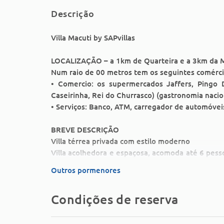
Descrição
Villa Macuti by SAPvillas
LOCALIZAÇÃO – a 1km de Quarteira e a 3km da M
Num raio de 00 metros tem os seguintes comércio
• Comercio: os supermercados Jaffers, Pingo Do
Caseirinha, Rei do Churrasco) (gastronomia naciona
• Serviços: Banco, ATM, carregador de automóveis
BREVE DESCRIÇÃO
Villa térrea privada com estilo moderno
Villa acolhedora e espaçosa, acomoda até 6 pess
banho de serviço, cozinha completa, sala de estar 
Outros pormenores
Ar condicionado, WiFi grátis, TV cabo, BBQ a 
piscina privada e jardim.
Condições de reserva
Em zona tranquila e residencial, ideal para que
do centro de Vilamoura, mas perto do que mais p