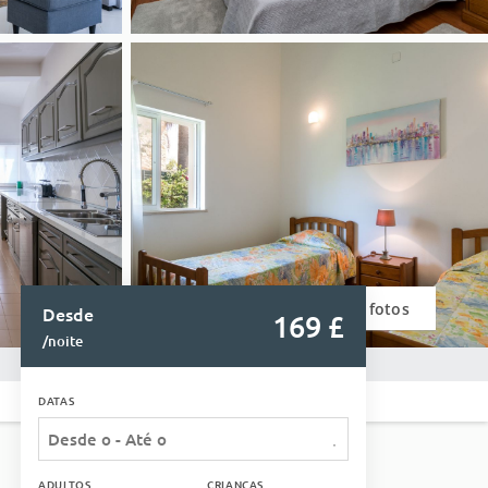
Ver fotos
Desde
169
 £
/noite
DATAS
ADULTOS
CRIANÇAS