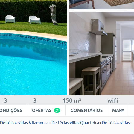
3
3
150 m²
wifi
ONDIÇÕES
OFERTAS
COMENTÁRIOS
MAPA
2
De férias villas Vilamoura
›
De férias villas Quarteira
›
De férias villas