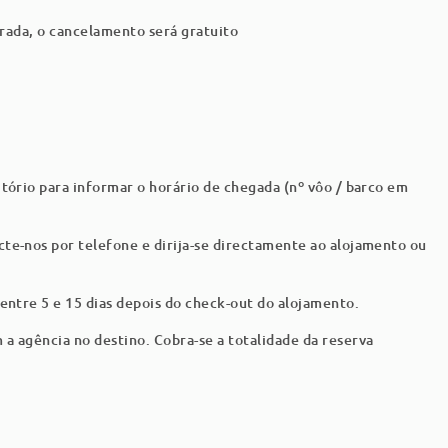
ntrada, o cancelamento será gratuito
oltronas e 1 banco
rior com 6 cadeiras e ao jardim e piscina, barbecue.
itório para informar o horário de chegada (nº vôo / barco em
 congelador, placa de fogão eletrico, forno, máquina de lavar
te-nos por telefone e dirija-se directamente ao alojamento ou
adeira, louças, talheres e utensílios de cozinha.
mar e estendal
 entre 5 e 15 dias depois do check-out do alojamento.
a agência no destino. Cobra-se a totalidade da reserva
iban, sanita e secador de cabelo
terior com 6 cadeiras e ao jardim e piscina, churrasqueira a