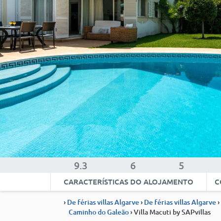
9.3
6
5
CARACTERÍSTICAS DO ALOJAMENTO
C
›
De férias villas Algarve
›
De férias villas Algarve
›
Caminho do Galeão
› Villa Macuti by SAPvillas