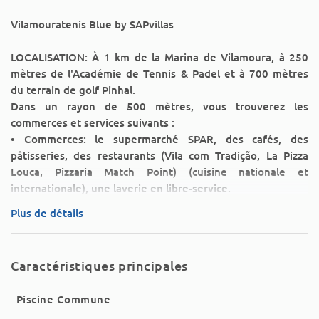
Vilamouratenis Blue by SAPvillas
LOCALISATION: À 1 km de la Marina de Vilamoura, à 250
mètres de l'Académie de Tennis & Padel et à 700 mètres
du terrain de golf Pinhal.
Dans un rayon de 500 mètres, vous trouverez les
commerces et services suivants :
• Commerces: le supermarché SPAR, des cafés, des
pâtisseries, des restaurants (Vila com Tradição, La Pizza
Louca, Pizzaria Match Point) (cuisine nationale et
internationale), une laverie en libre-service.
• Services: pharmacie, distributeur automatique de billets,
Plus de détails
arrêt de bus urbain et national, station de recharge pour
voitures électriques.
Caractéristiques principales
AVIS : La piscine à côté du logement est hors service suite
à des problèmes techniques pour une durée indéterminée,
Piscine Commune
nous nous excusons pour la gêne occasionnée.
Il y a 2 autres piscines en copropriété disponibles.