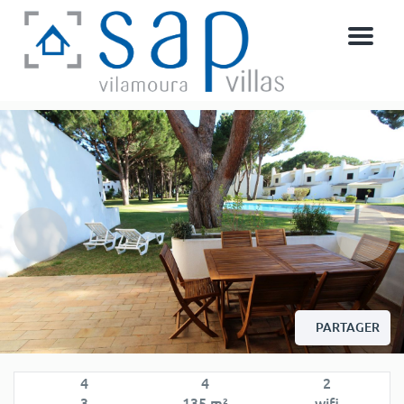
Menu
PARTAGER
4
4
2
3
135 m²
wifi