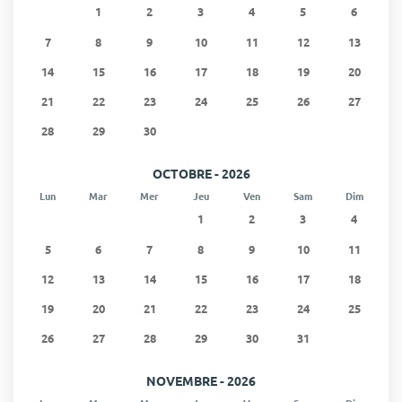
• Deux lits simples, armoire
1
2
3
4
5
6
• Climatisation
7
8
9
10
11
12
13
• Salle de bain 2 complète avec douche dans la baignoire,
14
15
16
17
18
19
20
toilettes, bidet.
• Accès direct au balcon avec vue sur la piscine et le jardin
21
22
23
24
25
26
27
28
29
30
SALLE DE BAIN DE SERVICE - rez-de-chaussée
• Lavabo et toilettes
OCTOBRE - 2026
PISCINE EXTÉRIEURE (partagée)
Lun
Mar
Mer
Jeu
Ven
Sam
Dim
• Adultes - 13m x 8m; Profondeur: minimum 1,20m |
1
2
3
4
maximum 2,45m
5
6
7
8
9
10
11
• Enfants - 4m x 4m; Profondeur: 0,60m
• Chaises longues appartenant à la propriété
12
13
14
15
16
17
18
• Heures d'ouverture: 08h00 - 20h00
19
20
21
22
23
24
25
26
27
28
29
30
31
PARKING - privé extérieur pour deux voitures
NOVEMBRE - 2026
REVENU MENSUEL 2500,00 € (N'inclut pas les dépenses)