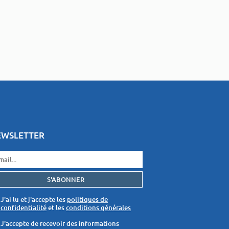
EWSLETTER
J'ai lu et j'accepte les
politiques de
confidentialité
et les
conditions générales
J'accepte de recevoir des informations