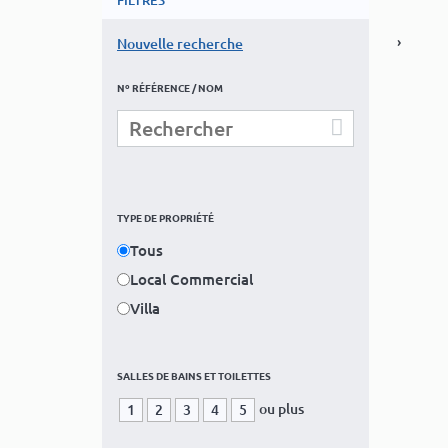
FILTRES
›
Nouvelle recherche
Nº RÉFÉRENCE / NOM
TYPE DE PROPRIÉTÉ
Tous
Local Commercial
Villa
SALLES DE BAINS ET TOILETTES
SAP
ou plus
1
2
3
4
5
Vilam