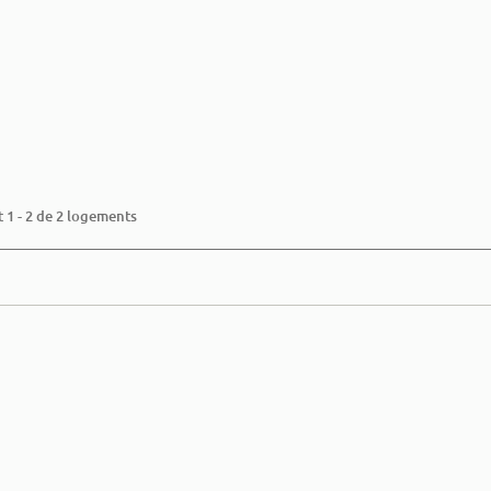
PRIX
+ INFO
+ INFO
612 000 €
 1 - 2 de 2 logements