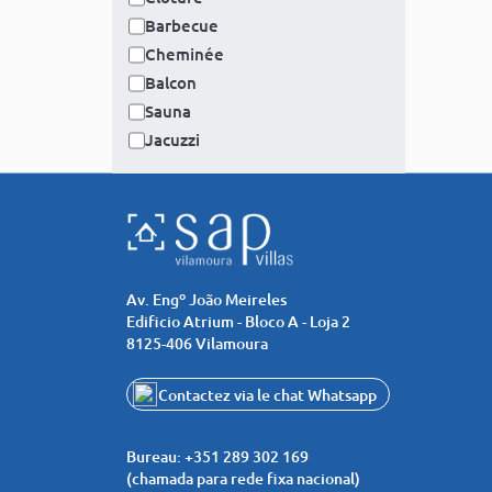
Barbecue
Cheminée
Balcon
Sauna
Jacuzzi
Av. Engº João Meireles
Edificio Atrium - Bloco A - Loja 2
8125-406 Vilamoura
Contactez via le chat Whatsapp
+351919535951
Bureau:
+351 289 302 169
(chamada para rede fixa nacional)